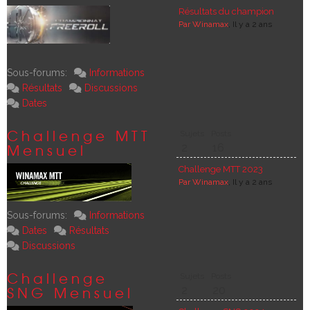
Résultats du championnat Freer
Par Winamax
, Il y a 2 ans
Sous-forums:
Informations
Résultats
Discussions
Dates
Challenge MTT
Sujets
Posts
Mensuel
2
16
Challenge MTT 2023
Par Winamax
, Il y a 2 ans
Sous-forums:
Informations
Dates
Résultats
Discussions
Challenge
Sujets
Posts
SNG Mensuel
2
20