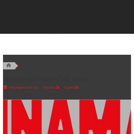
Bennecourt Poker Club Forum
Messages non lus
|
Forums
|
Sujets