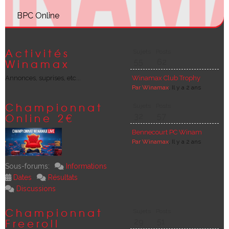
BPC Online
Activités
Sujets
Posts
Winamax
55
62
Annonces, suprises, etc...
Winamax Club Trophy 2025
Par Winamax
, Il y a 2 ans
Championnat
Sujets
Posts
Online 2€
32
57
Bennecourt PC Winamax Live 
Par Winamax
, Il y a 2 ans
Sous-forums:
Informations
Dates
Résultats
Discussions
Championnat
Sujets
Posts
Freeroll
29
51