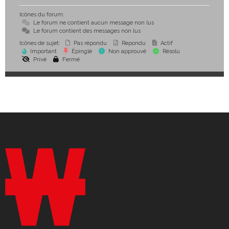
Icônes du forum:
Le forum ne contient aucun message non lus
Le forum contient des messages non lus
Icônes de sujet:
Pas répondu
Repondu
Actif
Important
Épinglé
Non approuvé
Résolu
Privé
Fermé