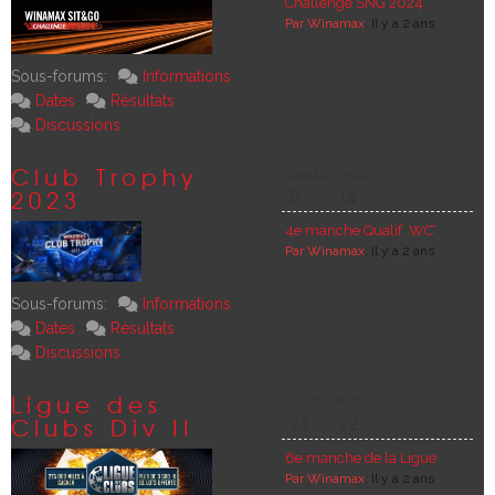
Challenge SNG 2024
Par Winamax
, Il y a 2 ans
Sous-forums:
Informations
Dates
Résultats
Discussions
Club Trophy
Sujets
Posts
2023
6
14
4e manche Qualif. WCT - Mardi 
Par Winamax
, Il y a 2 ans
Sous-forums:
Informations
Dates
Résultats
Discussions
Ligue des
Sujets
Posts
Clubs Div II
22
22
6e manche de la Ligue des Club
Par Winamax
, Il y a 2 ans