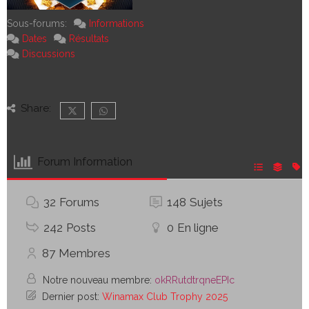
Sous-forums:
Informations
Dates
Résultats
Discussions
Share:
Forum Information
32
Forums
148
Sujets
242
Posts
0
En ligne
87
Membres
Notre nouveau membre:
okRRutdtrqneEPIc
Dernier post:
Winamax Club Trophy 2025